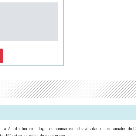
eira. A data, horario e lugar comunicarase a través das redes sociales do 
ata 45`antes da saída de cada proba.