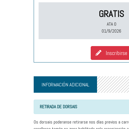
GRATIS
ATA O
01/9/2026
Inscribirse
INFORMACIÓN ADICIONAL
RETIRADA DE DORSAIS
Os dorsais poderanse retirarse nos días previos a carr
recollerse tamén na zona habilitada pola organización 