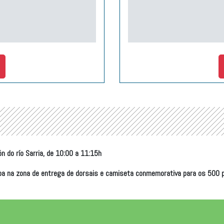
 do río Sarria, de 10:00 a 11:15h
a na zona de entrega de dorsais e camiseta conmemorativa para os 500 pri