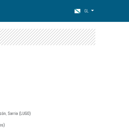
GL
ón, Sarria (LUGO)
os)