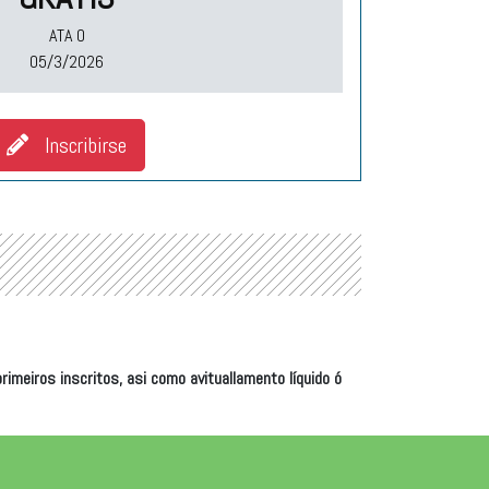
ATA O
05/3/2026
Inscribirse
meiros inscritos, asi como avituallamento líquido ó