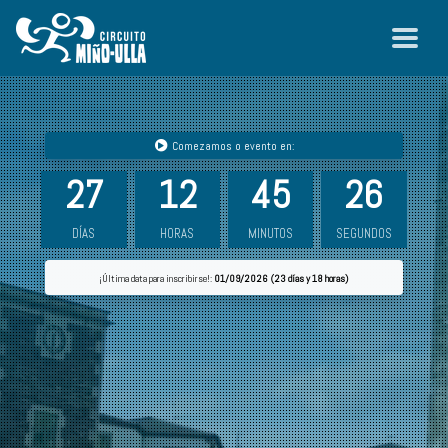
Comezamos o evento en:
27
12
45
25
DÍAS
HORAS
MINUTOS
SEGUNDOS
¡Última data para inscribirse!:
01/09/2026 (23 días y 18 horas)