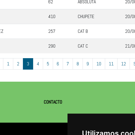
62
ABSOLUTA
20/0
410
CHUPETE
20/0
EZ
257
CAT B
20/0
290
CAT C
21/0
1
2
3
4
5
6
7
8
9
10
11
12
CONTACTO
Utilizamos coo