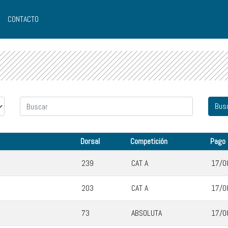
CONTACTO
Dorsal
Competición
Pago
239
CAT A
17/0
203
CAT A
17/0
73
ABSOLUTA
17/0