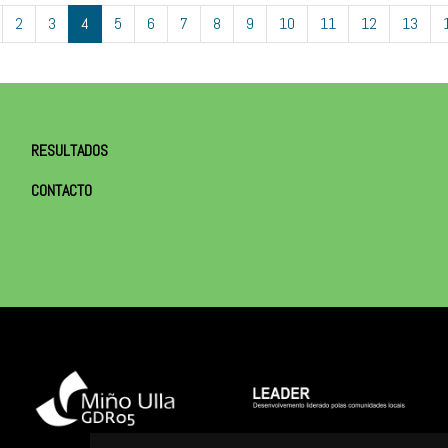
2
3
4
5
6
7
8
9
10
11
12
13
RESULTADOS
CONTACTO