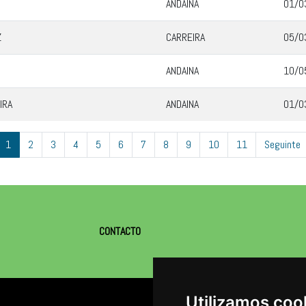
ANDAINA
01/0
Z
CARREIRA
05/0
ANDAINA
10/0
IRA
ANDAINA
01/0
1
2
3
4
5
6
7
8
9
10
11
Seguinte
CONTACTO
Utilizamos coo