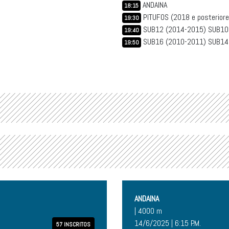
ANDAINA
18:15
PITUFOS (2018 e posteriore
19:30
SUB12 (2014-2015) SUB10
19:40
SUB16 (2010-2011) SUB14
19:50
ANDAINA
| 4000 m
14/6/2025 | 6:15 P.M.
57 INSCRITOS