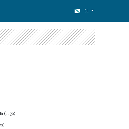
GL
la (Lugo)
es)