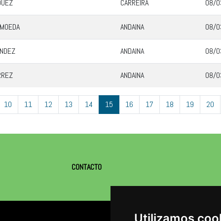
QUEZ
CARREIRA
08/0
 MOEDA
ANDAINA
08/0
ANDEZ
ANDAINA
08/0
RREZ
ANDAINA
08/0
10
11
12
13
14
15
16
17
18
19
20
CONTACTO
Utilizamos coo