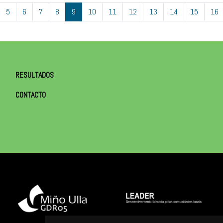
5
6
7
8
9
10
11
12
13
14
15
16
RESULTADOS
CONTACTO