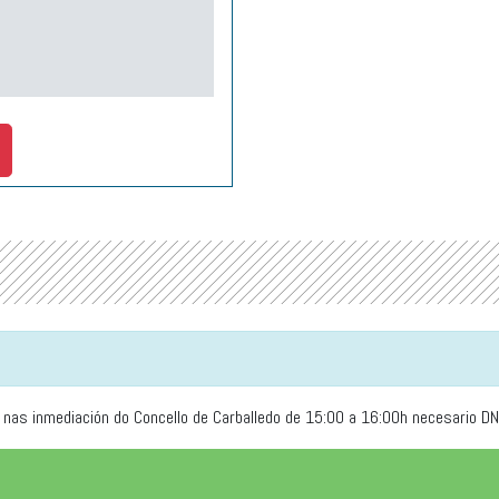
) nas inmediación do Concello de Carballedo de 15:00 a 16:00h necesario DN