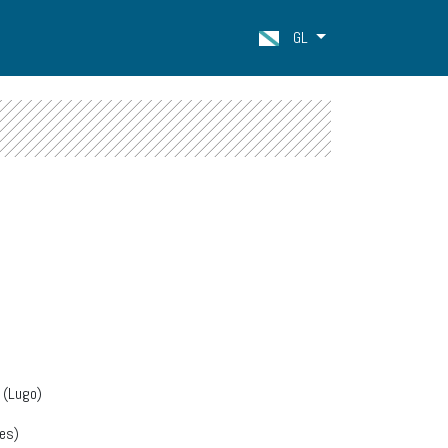
GL
 (Lugo)
es)