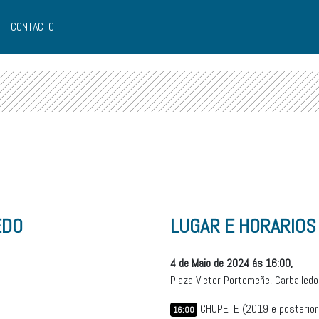
CONTACTO
EDO
LUGAR E HORARIOS
4 de Maio de 2024 ás 16:00,
Plaza Victor Portomeñe, Carballedo
CHUPETE (2019 e posterior
16:00